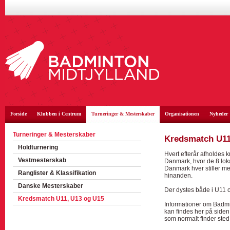
Forside
Klubben i Centrum
Turneringer & Mesterskaber
Organisationen
Nyheder
Turneringer & Mesterskaber
Kredsmatch U11
Holdturnering
Hvert efterår afholdes 
Vestmesterskab
Danmark, hvor de 8 lo
Danmark hver stiller m
Ranglister & Klassifikation
hinanden.
Danske Mesterskaber
Der dystes både i U11 
Kredsmatch U11, U13 og U15
Informationer om Badmi
kan findes her på siden 
som normalt finder ste