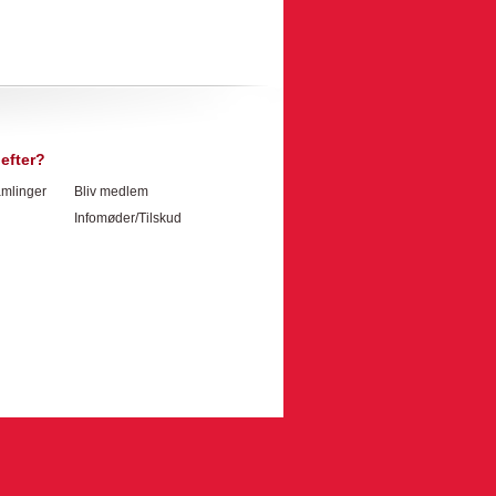
efter?
mlinger
Bliv medlem
Infomøder/Tilskud