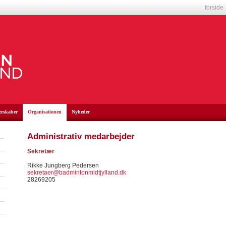
forside
erskaber
Organisationen
Nyheder
Administrativ medarbejder
Sekretær
Rikke Jungberg Pedersen
sekretaer@badmintonmidtjylland.dk
28269205