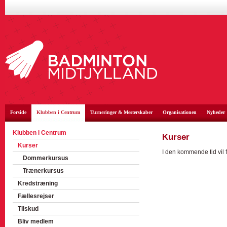
Forside
Klubben i Centrum
Turneringer & Mesterskaber
Organisationen
Nyheder
Klubben i Centrum
Kurser
Kurser
I den kommende tid vil 
Dommerkursus
Trænerkursus
Kredstræning
Fællesrejser
Tilskud
Bliv medlem