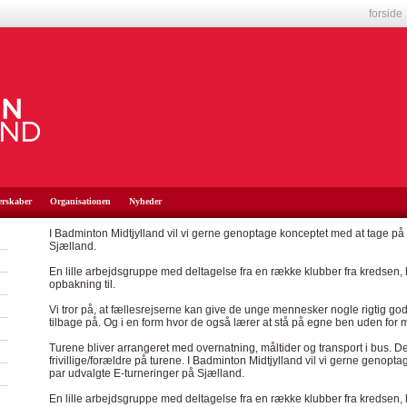
forside
erskaber
Organisationen
Nyheder
I Badminton Midtjylland vil vi gerne genoptage konceptet med at tage på f
Sjælland.
En lille arbejdsgruppe med deltagelse fra en række klubber fra kredsen, h
opbakning til.
Vi tror på, at fællesrejserne kan give de unge mennesker nogle rigtig go
tilbage på. Og i en form hvor de også lærer at stå på egne ben uden fo
Turene bliver arrangeret med overnatning, måltider og transport i bus. De
frivillige/forældre på turene.
I Badminton Midtjylland vil vi gerne genoptag
par udvalgte E-turneringer på Sjælland.
En lille arbejdsgruppe med deltagelse fra en række klubber fra kredsen, h