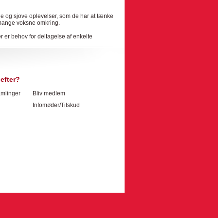
de og sjove oplevelser, som de har at tænke
r mange voksne omkring.
r er behov for deltagelse af enkelte
efter?
mlinger
Bliv medlem
Infomøder/Tilskud