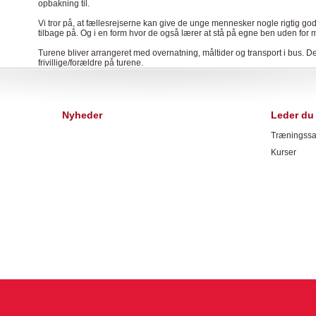
opbakning til.
Vi tror på, at fællesrejserne kan give de unge mennesker nogle rigtig go
tilbage på. Og i en form hvor de også lærer at stå på egne ben uden fo
Turene bliver arrangeret med overnatning, måltider og transport i bus. De
frivillige/forældre på turene.
Nyheder
Leder du 
Træningssa
Kurser