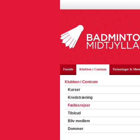
Forside
Klubben i Centrum
Turneringer & Mest
Klubben i Centrum
Kurser
Kredstræning
Fællesrejser
Tilskud
Bliv medlem
Dommer