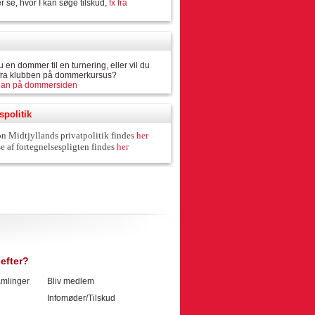
r se, hvor I kan søge tilskud,
fx fra
.
 en dommer til en turnering, eller vil du
fra klubben på dommerkursus?
dan på dommersiden
spolitik
 Midtjyllands privatpolitik findes
her
e af fortegnelsespligten findes
her
efter?
mlinger
Bliv medlem
Infomøder/Tilskud