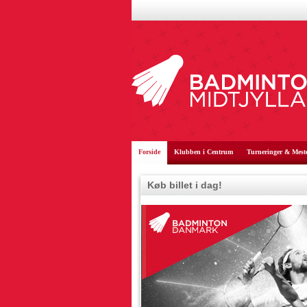
Forside
Klubben i Centrum
Turneringer & Mest
Køb billet i dag!