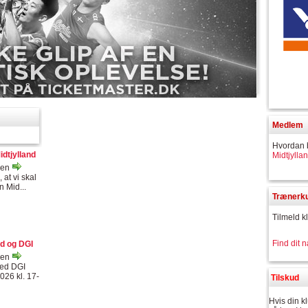
Medlem
Hvordan 
dtjylland
Midtjylla
sen
 at vi skal
 Mid...
Trænerk
Tilmeld k
Find dit 
nd og DGI
sen
med DGI
026 kl. 17-
Tilskud
Hvis din k