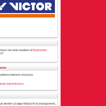
bliver min klub medlem af
Badminton
nd
?
urser
lubbens trænere et kursus.
næste trænerkursus
lub ønsker at søge tilskud til et arrangement,