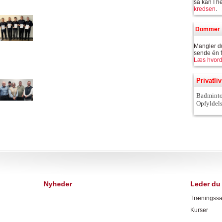
så kan I he
kredsen
Dommer
Mangler du
sende én 
Læs hvor
Privatliv
Badminton
Opfyldels
Nyheder
Leder du 
Træningssa
Kurser