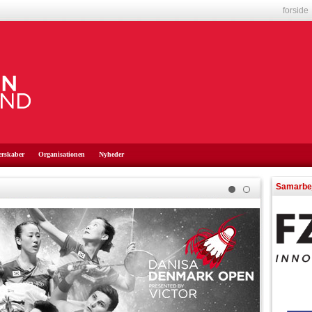
forside
erskaber
Organisationen
Nyheder
Samarbe