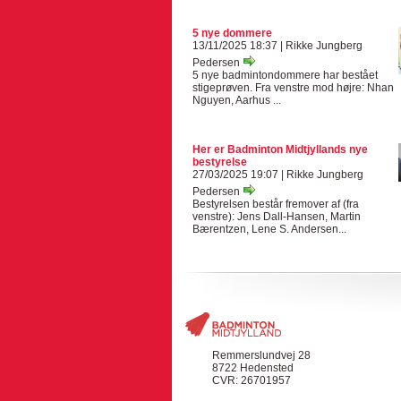
5 nye dommere
13/11/2025 18:37 | Rikke Jungberg
Pedersen
5 nye badmintondommere har bestået
stigeprøven. Fra venstre mod højre: Nhan
Nguyen, Aarhus ...
Her er Badminton Midtjyllands nye
bestyrelse
27/03/2025 19:07 | Rikke Jungberg
Pedersen
Bestyrelsen består fremover af (fra
venstre): Jens Dall-Hansen, Martin
Bærentzen, Lene S. Andersen...
Remmerslundvej 28
8722 Hedensted
CVR: 26701957