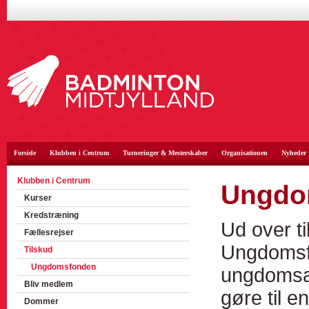
Forside
Klubben i Centrum
Turneringer & Mesterskaber
Organisationen
Nyheder
Klubben i Centrum
Ungdo
Kurser
Kredstræning
Ud over ti
Fællesrejser
Ungdomsfo
Tilskud
Ungdomsfonden
ungdomsak
Bliv medlem
gøre til e
Dommer