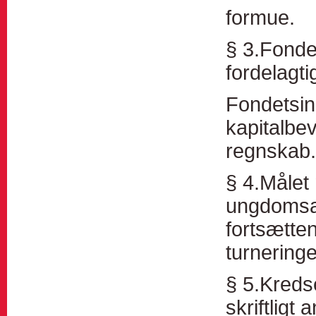
formue.
§ 3.Fonde
fordelagti
Fondetsin
kapitalbe
regnskab.
§ 4.Målet 
ungdomsak
fortsætten
turnering
§ 5.Kreds
skriftligt 