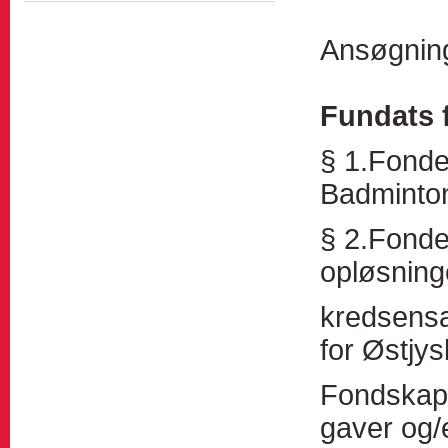
Ansøgnin
Fundats
§ 1.Fonde
Badminton
§ 2.Fondet
opløsning
kredsensa
for Østjys
Fondskapi
gaver og/e